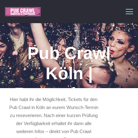
Pub Crawl
Köln |
Reservierung
Hier habt ihr die Möglichkeit, Tickets für den
Pub Crawl in Köln an eurem Wunsch-Termin
zu reseverieren. Nach einer kurzen Prüfung
der Verfügbarkeit erhaltet ihr dann alle
weiteren Infos – direkt von Pub Crawl